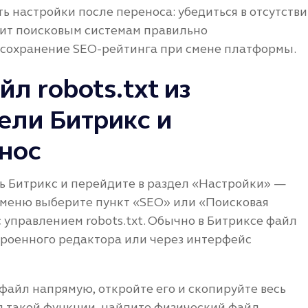
ь настройки после переноса: убедиться в отсутств
лит поисковым системам правильно
т сохранение SEO-рейтинга при смене платформы.
л robots.txt из
ели Битрикс и
енос
ь Битрикс и перейдите в раздел «Настройки» —
 меню выберите пункт «SEO» или «Поисковая
 управлением robots.txt. Обычно в Битриксе файл
троенного редактора или через интерфейс
файл напрямую, откройте его и скопируйте весь
ия такой функции, найдите физический файл