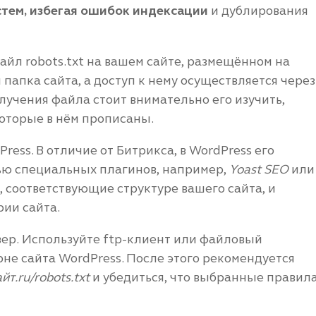
стем, избегая ошибок индексации
и дублирования
йл robots.txt на вашем сайте, размещённом на
папка сайта, а доступ к нему осуществляется через
лучения файла стоит внимательно его изучить,
оторые в нём прописаны.
ess. В отличие от Битрикса, в WordPress его
ью специальных плагинов, например,
Yoast SEO
или
, соответствующие структуре вашего сайта, и
рии сайта.
вер. Используйте ftp-клиент или файловый
не сайта WordPress. После этого рекомендуется
йт.ru/robots.txt
и убедиться, что выбранные правил