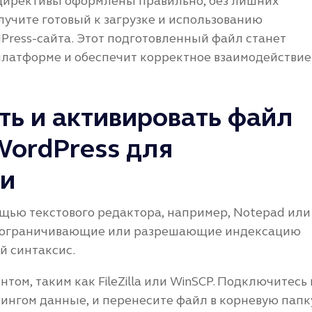
е директивы оформлены правильно, без лишних
лучите готовый к загрузке и использованию
dPress-сайта. Этот подготовленный файл станет
платформе и обеспечит корректное взаимодействие
ть и активировать файл
 WordPress для
ии
щью текстового редактора, например, Notepad или
ы, ограничивающие или разрешающие индексацию
й синтаксис.
том, таким как FileZilla или WinSCP. Подключитесь 
тингом данные, и перенесите файл в корневую папк