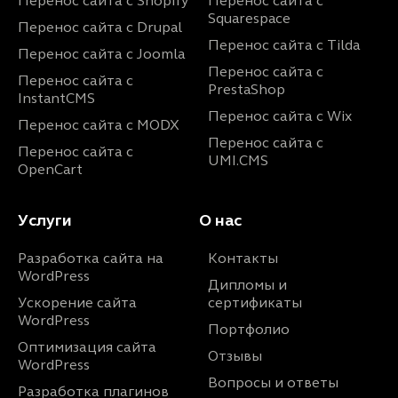
Перенос сайта с Shopify
Перенос сайта с
Squarespace
Перенос сайта с Drupal
Перенос сайта с Tilda
Перенос сайта с Joomla
Перенос сайта с
Перенос сайта с
PrestaShop
InstantCMS
Перенос сайта с Wix
Перенос сайта с MODX
Перенос сайта с
Перенос сайта с
UMI.CMS
OpenCart
Услуги
О нас
Разработка сайта на
Контакты
WordPress
Дипломы и
Ускорение сайта
сертификаты
WordPress
Портфолио
Оптимизация сайта
Отзывы
WordPress
Вопросы и ответы
Разработка плагинов