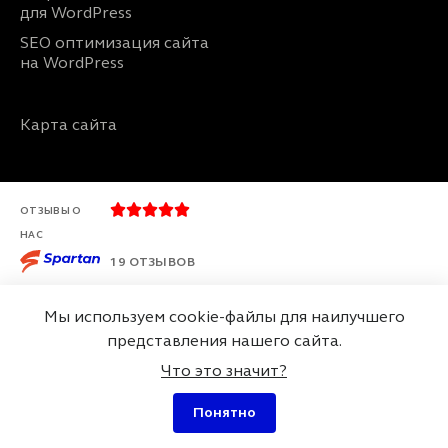
для WordPress
SEO оптимизация сайта
на WordPress
Карта сайта





ОТЗЫВЫ О
НАС
19 ОТЗЫВОВ
Мы используем cookie-файлы для наилучшего
г. Минск, Беларусь
представления нашего сайта.
ул. Макаёнка 12А, офис 23, 220114
Что это значит?
Понятно