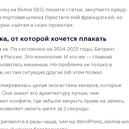
есяц на белое SEO, пишите статьи, закупаете крауд-
я портовая шлюха (простите мой французский, но
порно-сайтам и скам-проектам.
а, от которой хочется плакать
а ха. По состоянию на 2024-2025 годы, Битрикс
 России. Это монополия. И это же — главная
тановитесь мишенью. Но проблема не только в
 но там ситуация другая (об этом позже).
формировалась целая экосистема хакеров, которые
 Они знают его архитектуру лучше, чем
жат конфиги, где забыли закрыть права на запись,
озволяет залить шелл за 2 секунды.
речаются в разы чаще, чем на WordPress, Joomla ил