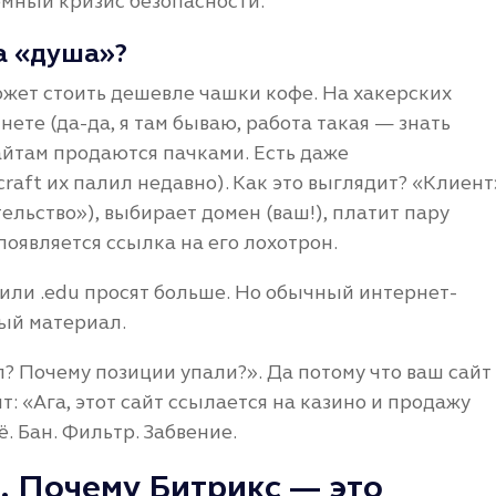
темный кризис безопасности.
а «душа»?
может стоить дешевле чашки кофе. На хакерских
ете (да-да, я там бываю, работа такая — знать
айтам продаются пачками. Есть даже
raft их палил недавно). Как это выглядит? «Клиент
ельство»), выбирает домен (ваш!), платит пару
появляется ссылка на его лохотрон.
 или .edu просят больше. Но обычный интернет-
ый материал.
? Почему позиции упали?». Да потому что ваш сайт
: «Ага, этот сайт ссылается на казино и продажу
ё. Бан. Фильтр. Забвение.
с. Почему Битрикс — это