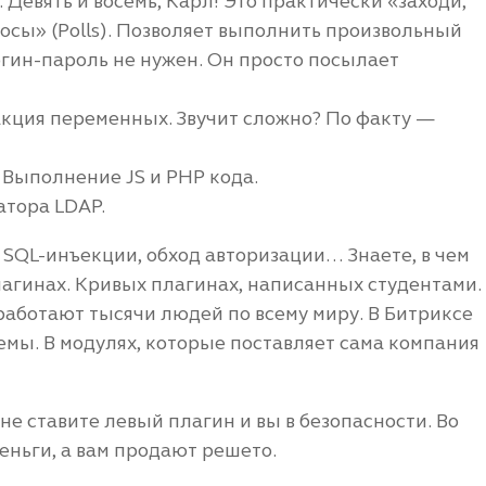
0. Девять и восемь, Карл! Это практически «заходи,
росы» (Polls). Позволяет выполнить произвольный
огин-пароль не нужен. Он просто посылает
ракция переменных. Звучит сложно? По факту —
. Выполнение JS и PHP кода.
атора LDAP.
, SQL-инъекции, обход авторизации… Знаете, в чем
лагинах. Кривых плагинах, написанных студентами.
 работают тысячи людей по всему миру. В Битриксе
темы. В модулях, которые поставляет сама компания
не ставите левый плагин и вы в безопасности. Во
ньги, а вам продают решето.