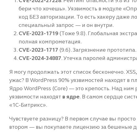
CVE-2022-27228
. Рейтинг опасности 9.8 из 1
бери что хочешь». Уязвимость в модуле «Оп
код БЕЗ авторизации. То есть хакеру даже л
специальный запрос — и он внутри.
CVE-2023-1719
(Тоже 9.8). Глобальная экст
полная компрометация.
CVE-2023-1717
(9.6). Загрязнение прототипа
CVE-2024-34887
. Утечка паролей администр
Я могу продолжать этот список бесконечно. XSS
ужас? В WordPress 90% уязвимостей находят в п
Ядро WordPress (Core) — это крепость. Над ним
уязвимости находят
в ядре
. В самом сердце сис
«1С-Битрикс».
Чувствуете разницу? В первом случае вы просто 
втором — вы покупаете лицензию за бешеные де