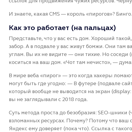
ссылок для продвижения чужих ресурсов. Черну
И знаете, какая CMS — король «пирогов»? Бинго.
Как это работает (на пальцах)
Представьте, что у вас есть дом. Хороший такой,
забор. А в подвале у вас живут бомжи. Они там в
углам. Вы их не видите — они тихие. Но соседи
коситься на ваш дом. «Чот там нечисто», — дума
В мире веба «пирог» — это когда хакеры ломаю
могут быть где угодно: — В футере (подвале сай
который вообще не выводится на экран (display: 
вы не заглядывали с 2018 года.
Суть метода проста до безобразия: SEO-шники 
взломанных ресурсах. Почему? Потому что ваш с
Яндекс ему доверяет (пока что). Ссылка с такого