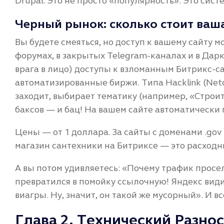
Drupal. Это не просто «популярность». Это сис
Черный рынок: сколько стоит ваш
Вы будете смеяться, но доступ к вашему сайту 
форумах, в закрытых Telegram-каналах и в Даркн
врага в лицо) доступы к взломанным Битрикс-с
автоматизированные биржи. Типа Hacklink (Netc
заходит, выбирает тематику (например, «Строит
баксов — и бац! На вашем сайте автоматически 
Цены — от 1 доллара. За сайты с доменами .gov
магазин сантехники на Битриксе — это расходн
А вы потом удивляетесь: «Почему трафик просел
превратился в помойку ссылочную! Яндекс видит
виагры. Ну, значит, он такой же мусорный». И вс
Глава 2. Технический Разно