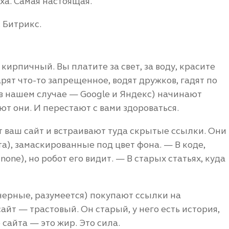
ха. Самая настоящая.
 Битрикс.
 кирпичный. Вы платите за свет, за воду, красите
арят что-то запрещенное, водят дружков, гадят по
 (в нашем случае — Google и Яндекс) начинают
ют они. И перестают с вами здороваться.
т ваш сайт и встраивают туда скрытые ссылки. Они
та), замаскированные под цвет фона. — В коде,
none), но робот его видит. — В старых статьях, куда
(черные, разумеется) покупают ссылки на
айт — трастовый. Он старый, у него есть история,
 сайта — это жир. Это сила.