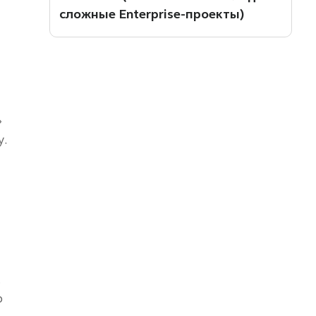
сложные Enterprise-проекты)
»
у.
.
р