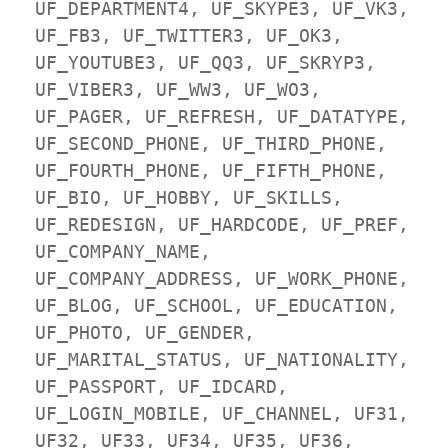
UF_DEPARTMENT4, UF_SKYPE3, UF_VK3, 
UF_FB3, UF_TWITTER3, UF_OK3, 
UF_YOUTUBE3, UF_QQ3, UF_SKRYP3, 
UF_VIBER3, UF_WW3, UF_WO3, 
UF_PAGER, UF_REFRESH, UF_DATATYPE, 
UF_SECOND_PHONE, UF_THIRD_PHONE, 
UF_FOURTH_PHONE, UF_FIFTH_PHONE, 
UF_BIO, UF_HOBBY, UF_SKILLS, 
UF_REDESIGN, UF_HARDCODE, UF_PREF, 
UF_COMPANY_NAME, 
UF_COMPANY_ADDRESS, UF_WORK_PHONE, 
UF_BLOG, UF_SCHOOL, UF_EDUCATION, 
UF_PHOTO, UF_GENDER, 
UF_MARITAL_STATUS, UF_NATIONALITY, 
UF_PASSPORT, UF_IDCARD, 
UF_LOGIN_MOBILE, UF_CHANNEL, UF31, 
UF32, UF33, UF34, UF35, UF36, 