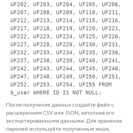
UF202, UF203, UF204, UF205, UF206, 
UF207, UF208, UF209, UF210, UF211, 
UF212, UF213, UF214, UF215, UF216, 
UF217, UF218, UF219, UF220, UF221, 
UF222, UF223, UF224, UF225, UF226, 
UF227, UF228, UF229, UF230, UF231, 
UF232, UF233, UF234, UF235, UF236, 
UF237, UF238, UF239, UF240, UF241, 
UF242, UF243, UF244, UF245, UF246, 
UF247, UF248, UF249, UF250, UF251, 
UF252, UF253, UF254, UF255 FROM 
b_user WHERE ID IS NOT NULL;
После получения данных создайте файл с
расширением CSV или JSON, заполнив его
экспортированными данными. Для хранения
паролей используйте полученные хеши,