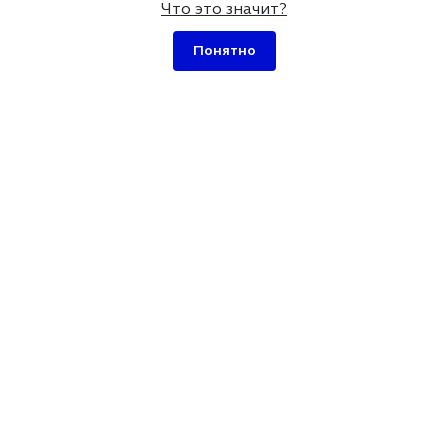
Что это значит?
Услуги
О нас
Понятно
Разработка сайта на
Контакты
WordPress
Дипломы и
Ускорение сайта
сертификаты
WordPress
Портфолио
Оптимизация сайта
Отзывы
WordPress
Вопросы и ответы
Разработка плагинов
для WordPress
SEO оптимизация сайта
на WordPress
Карта сайта





ОТЗЫВЫ О