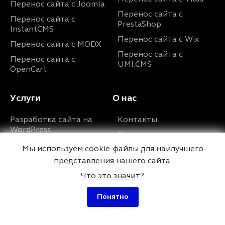
Перенос сайта с Joomla
Перенос сайта с
Перенос сайта с
PrestaShop
InstantCMS
Перенос сайта с Wix
Перенос сайта с MODX
Перенос сайта с
Перенос сайта с
UMI.CMS
OpenCart
Услуги
О нас
Разработка сайта на
Контакты
WordPress
Дипломы и
Ускорение сайта
сертификаты
Мы используем cookie-файлы для наилучшего
WordPress
Портфолио
представления нашего сайта.
Оптимизация сайта
Отзывы
Что это значит?
WordPress
Вопросы и ответы
Разработка плагинов
Понятно
для WordPress
SEO оптимизация сайта