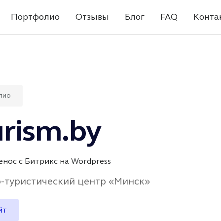
Портфолио
Отзывы
Блог
FAQ
Конта
лио
rism.by
нос с Битрикс на Wordpress
-туристический центр «Минск»
йт