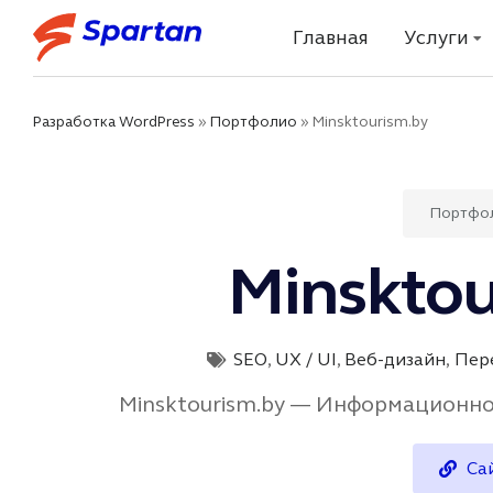
Главная
Услуги
Разработка WordPress
»
Портфолио
»
Minsktourism.by
Портфо
Minsktou
SEO
,
UX / UI
,
Веб-дизайн
,
Пере
Minsktourism.by — Информационно
Са