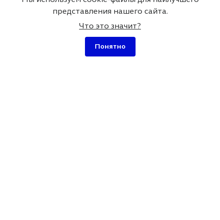
Отзывы
WordPress
представления нашего сайта.
Вопросы и ответы
Разработка плагинов
Что это значит?
для WordPress
Понятно
SEO оптимизация сайта
на WordPress
Карта сайта





ОТЗЫВЫ О
НАС
19 ОТЗЫВОВ
г. Минск, Беларусь
ул. Макаёнка 12А, офис 23, 220114