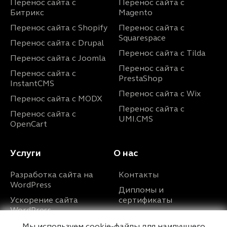
Перенос сайта с
Перенос сайта с
Битрикс
Magento
Перенос сайта с Shopify
Перенос сайта с
Squarespace
Перенос сайта с Drupal
Перенос сайта с Tilda
Перенос сайта с Joomla
Перенос сайта с
Перенос сайта с
PrestaShop
InstantCMS
Перенос сайта с Wix
Перенос сайта с MODX
Перенос сайта с
Перенос сайта с
UMI.CMS
OpenCart
Услуги
О нас
Разработка сайта на
Контакты
WordPress
Дипломы и
Ускорение сайта
сертификаты
WordPress
Портфолио
Оптимизация сайта
Мы используем cookie-файлы для наилучшего