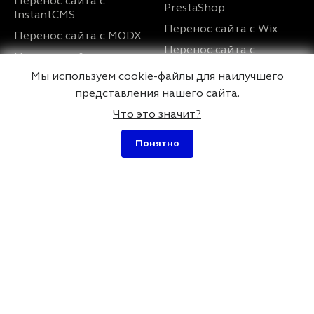
Перенос сайта с
PrestaShop
InstantCMS
Перенос сайта с Wix
Перенос сайта с MODX
Перенос сайта с
Перенос сайта с
UMI.CMS
OpenCart
Мы используем cookie-файлы для наилучшего
представления нашего сайта.
Услуги
О нас
Что это значит?
Разработка сайта на
Контакты
Понятно
WordPress
Дипломы и
Ускорение сайта
сертификаты
WordPress
Портфолио
Оптимизация сайта
Отзывы
WordPress
Вопросы и ответы
Разработка плагинов
для WordPress
SEO оптимизация сайта
на WordPress