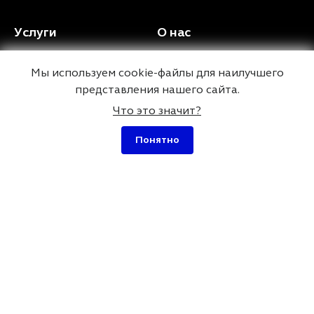
Услуги
О нас
Разработка сайта на
Контакты
Мы используем cookie-файлы для наилучшего
WordPress
Дипломы и
представления нашего сайта.
Ускорение сайта
сертификаты
Что это значит?
WordPress
Портфолио
Оптимизация сайта
Отзывы
Понятно
WordPress
Вопросы и ответы
Разработка плагинов
для WordPress
SEO оптимизация сайта
на WordPress
Карта сайта