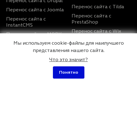
Перенос сайта с Drupal
Перенос сайта с Tilda
Перенос сайта с Joomla
Перенос сайта с
Перенос сайта с
PrestaShop
InstantCMS
Перенос сайта с Wix
Перенос сайта с MODX
Перенос сайта с
Мы используем cookie-файлы для наилучшего
Перенос сайта с
UMI.CMS
OpenCart
представления нашего сайта.
Что это значит?
Услуги
О нас
Понятно
Разработка сайта на
Контакты
WordPress
Дипломы и
Ускорение сайта
сертификаты
WordPress
Портфолио
Оптимизация сайта
Отзывы
WordPress
Вопросы и ответы
Разработка плагинов
для WordPress