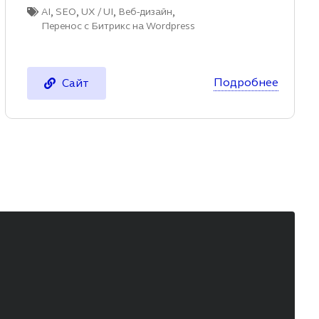
,
,
,
,
AI
SEO
UX / UI
Веб-дизайн
Перенос с Битрикс на Wordpress
Подробнее
Сайт