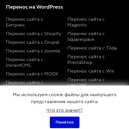
Перенос на WordPress
Перенос сайта с
Перенос сайта с
Битрикс
Magento
Перенос сайта с Shopify
Перенос сайта с
Squarespace
Перенос сайта с Drupal
Перенос сайта с Tilda
Перенос сайта с Joomla
Перенос сайта с
Перенос сайта с
PrestaShop
InstantCMS
Перенос сайта с Wix
Перенос сайта с MODX
Перенос сайта с
Перенос сайта с
UMI.CMS
OpenCart
Мы используем cookie-файлы для наилучшего
представления нашего сайта.
Услуги
О нас
Что это значит?
Разработка сайта на
Контакты
Понятно
WordPress
Дипломы и