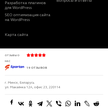
Вопросы и ответы
Разработка плагинов
для WordPress
SEO оптимизация сайта
на WordPress
Карта сайта





ОТЗЫВЫ О
НАС
19 ОТЗЫВОВ
г. Минск, Беларусь
ул. Макаёнка 12А, офис 23, 220114